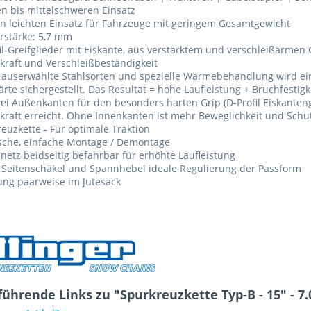
en bis mittelschweren Einsatz
n leichten Einsatz für Fahrzeuge mit geringem Gesamtgewicht
rstärke: 5,7 mm
il-Greifglieder mit Eiskante, aus verstärktem und verschleißarmen
raft und Verschleißbeständigkeit
auserwählte Stahlsorten und spezielle Wärmebehandlung wird ein
rte sichergestellt. Das Resultat = hohe Laufleistung + Bruchfestigk
ei Außenkanten für den besonders harten Grip (D-Profil Eiskanteng
raft erreicht. Ohne Innenkanten ist mehr Beweglichkeit und Schu
euzkette - Für optimale Traktion
ische, einfache Montage / Demontage
netz beidseitig befahrbar für erhöhte Laufleistung
 Seitenschäkel und Spannhebel ideale Regulierung der Passform
ung paarweise im Jutesack
ührende Links zu "Spurkreuzkette Typ-B - 15" - 7.