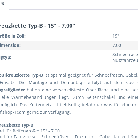
ng
euzkette Typ-B - 15" - 7.00"
röße in Zoll:
15"
imension:
7.00
Schneefräse
gtyp:
Nutzfahrze
purkreuzkette Typ-B
ist optimal geeignet für Schneefräsen, Gabe
 Einsatz. Die Montage und Demontage erfolgt auf den klass
greifglieder
haben eine verschleißfeste Oberfläche und eine ho
ielle Wärmebehandlungen liegt. Durch Seitenschäkel und eine
möglich. Das Kettennetz ist beidseitig befahrbar was für eine erh
fishop-Team gerne zur Verfügung.
reuzkette Typ-B
d für Reifengröße: 15" - 7.00
et für Fahrzeugart: Schneefräsen | Traktoren | Gabelstapler | S