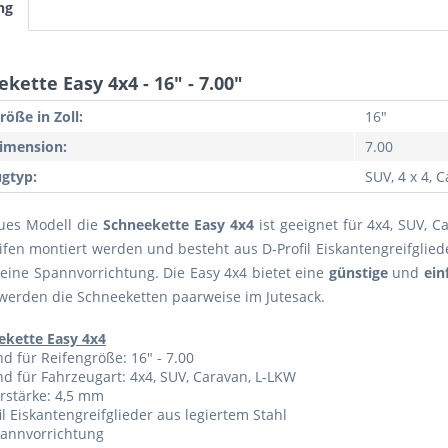
ng
kette Easy 4x4 - 16" - 7.00"
röße in Zoll:
16"
imension:
7.00
gtyp:
SUV, 4 x 4, 
ues Modell die
Schneekette Easy 4x4
ist geeignet für 4x4, SUV, 
ifen montiert werden und besteht aus D-Profil Eiskantengreifgliede
 eine Spannvorrichtung. Die Easy 4x4 bietet eine
günstige
und
ein
 werden die Schneeketten paarweise im Jutesack.
ekette Easy 4x4
d für Reifengröße: 16" - 7.00
d für Fahrzeugart: 4x4, SUV, Caravan, L-LKW
rstärke: 4,5 mm
il Eiskantengreifglieder aus legiertem Stahl
pannvorrichtung