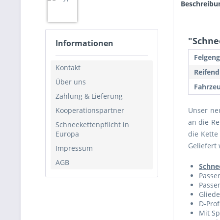
Beschreibu
"Schnee
Informationen
Felgeng
Kontakt
Reifend
Über uns
Fahrzeu
Zahlung & Lieferung
Kooperationspartner
Unser ne
an die Re
Schneekettenpflicht in
Europa
die Kette
Geliefert
Impressum
AGB
Schne
Passen
Passen
Gliede
D-Prof
Mit S