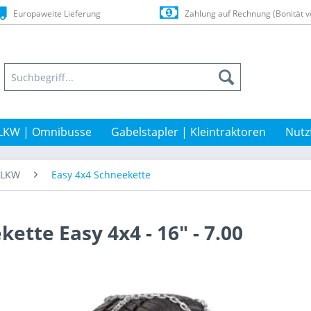
Europaweite Lieferung
Zahlung auf Rechnung (Bonität v
LKW | Omnibusse
Gabelstapler | Kleintraktoren
Nutz
t-LKW
Easy 4x4 Schneekette
ette Easy 4x4 - 16" - 7.00