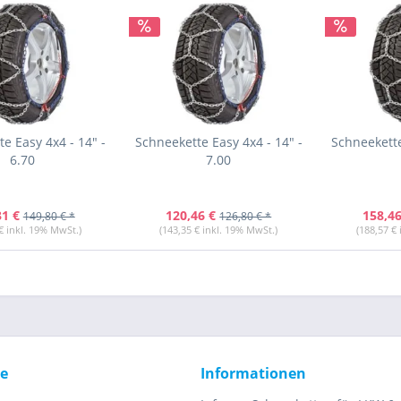
e Easy 4x4 - 14" -
Schneekette Easy 4x4 - 14" -
Schneekette
6.70
7.00
31 €
120,46 €
158,46
149,80 € *
126,80 € *
€ inkl. 19% MwSt.)
(143,35 € inkl. 19% MwSt.)
(188,57 €
ce
Informationen