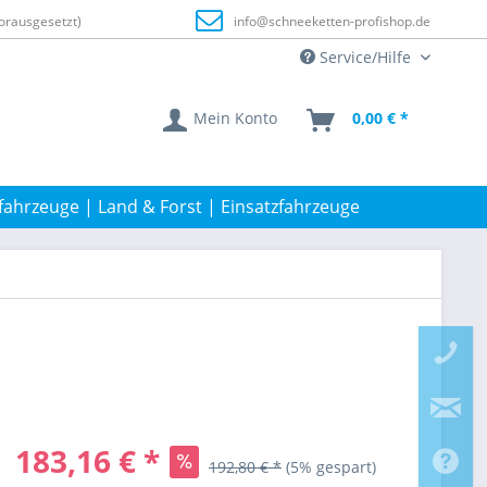
orausgesetzt)
info@schneeketten-profishop.de
Service/Hilfe
Mein Konto
0,00 € *
fahrzeuge | Land & Forst | Einsatzfahrzeuge
183,16 € *
192,80 € *
(5% gespart)