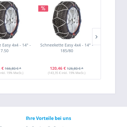
 Easy 4x4 - 14" -
Schneekette Easy 4x4 - 14" -
Schneekette 
7.50
185/80
19
 €
120,46 €
142,31 
166,80 € *
126,80 € *
 inkl. 19% MwSt.)
(143,35 € inkl. 19% MwSt.)
(169,35 € i
Ihre Vorteile bei uns