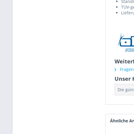
Stand
TÜV-ge
Liefer
Weiterf
Fragen 
Unser 
Die güns
Ähnliche Ar