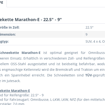
ng
kette Marathon-E - 22.5" - 9"
röße in Zoll:
22.5"
imension:
9
gtyp:
SUV, 4 x 4,
Schneekette Marathon-E
ist optimal geeignet für Omnibus
weren Einsatz. Erhältlich in verschiedenen Zoll- und Reifengrößen.
ellem OSS-Stahl ausgestattet und ist beidseitig befahrbar, wodu
s engmaschige Kettennetz wird die Bremskraft und Trakion um ein
ch ein Spannhebel erreicht. Die Schneeketten sind
TÜV
-geprü
 im Jutesack.
ekette Marathon-E
d für Reifengröße: 22.5" - 9
d für Fahrzeugart: Omnibusse, L-LKW, LKW, NFZ (für den mittelsch
rstärke: 7,0 mm