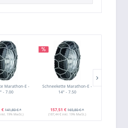
te Marathon-E -
Schneekette Marathon-E -
Schneekette
" - 7.00
14" - 7.50
14" 
 €
157,51 €
123,31 
141,80 € *
165,80 € *
 inkl. 19% MwSt.)
(187,44 € inkl. 19% MwSt.)
(146,74 € i