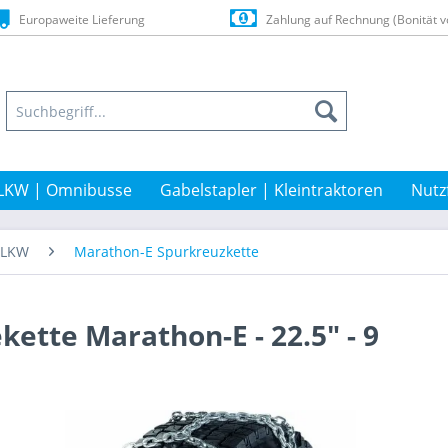
Europaweite Lieferung
Zahlung auf Rechnung (Bonität v
LKW | Omnibusse
Gabelstapler | Kleintraktoren
Nutz
t-LKW
Marathon-E Spurkreuzkette
kette Marathon-E - 22.5" - 9