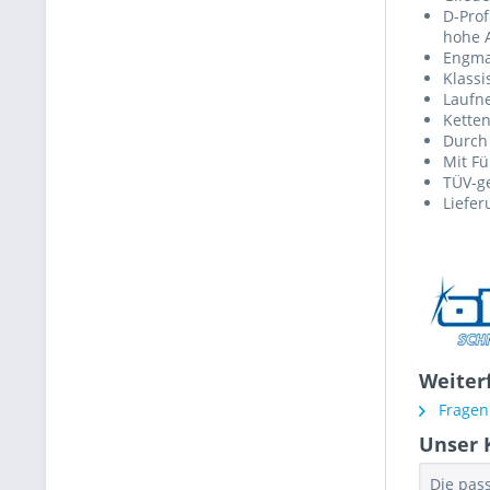
D-Prof
hohe A
Engma
Klass
Laufne
Ketten
Durch
Mit F
TÜV-ge
Liefer
Weiter
Fragen 
Unser 
Die pas