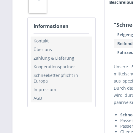
Beschreibu
"Schnee
Informationen
Felgeng
Kontakt
Reifend
Über uns
Fahrzeu
Zahlung & Lieferung
Kooperationspartner
Unsere
mittelsch
Schneekettenpflicht in
Europa
aus spezi
Durch da
Impressum
wird dur
AGB
paarweise
Schne
Passen
Passen
Gliede