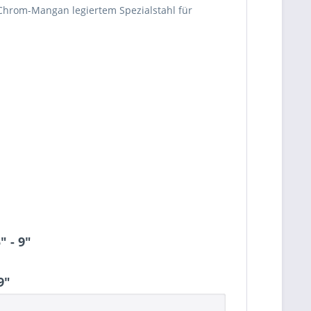
n Chrom-Mangan legiertem Spezialstahl für
 - 9"
9"