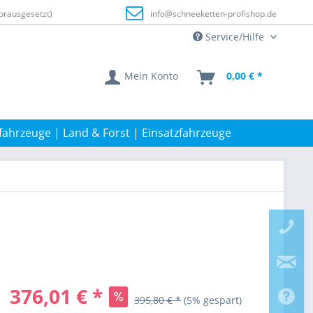
orausgesetzt)
info@schneeketten-profishop.de
Service/Hilfe
Mein Konto
0,00 € *
fahrzeuge | Land & Forst | Einsatzfahrzeuge
376,01 € *
395,80 € *
(5% gespart)