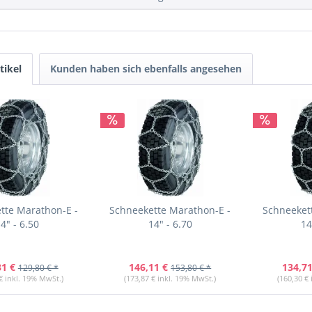
tikel
Kunden haben sich ebenfalls angesehen
tte Marathon-E -
Schneekette Marathon-E -
Schneeket
4" - 6.50
14" - 6.70
14
31 €
146,11 €
134,71
129,80 € *
153,80 € *
€ inkl. 19% MwSt.)
(173,87 € inkl. 19% MwSt.)
(160,30 €