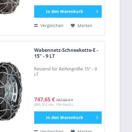
In den
Warenkorb
Vergleichen
Merken
Wabennetz-Schneekette-E -
15" - 9 LT
Passend für Reifengröße 15" - 9
LT
747,65 €
787,00 € *
(889,70 € inkl. 19% MwSt.)
In den
Warenkorb
Vergleichen
Merken