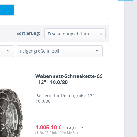
us
Sortierung:
Felgengröße in Zoll
Wabennetz-Schneekette-GS
- 12" - 10.0/80
12"
(
1
)
14"
(
8
)
Passend für Reifengröße 12" -
15"
(
46
)
10.0/80
15.3"
(
6
)
15.5"
(
9
)
16"
(
29
)
1.005,10 €
1.058,00 € *
16.5"
(
3
)
(1196,07 € inkl. 19% MwSt.)