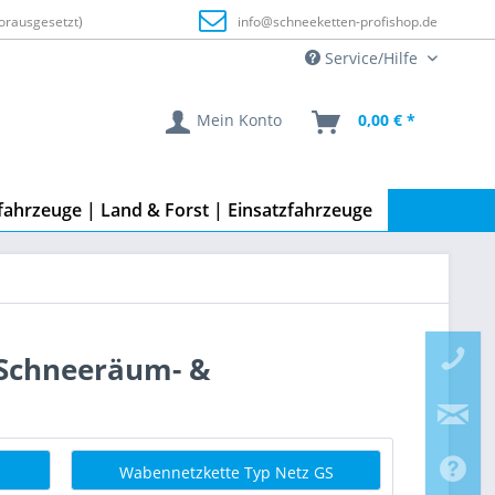
orausgesetzt)
info@schneeketten-profishop.de
Service/Hilfe
Mein Konto
0,00 € *
fahrzeuge | Land & Forst | Einsatzfahrzeuge
t,Schneeräum- &
Wabennetzkette Typ Netz GS