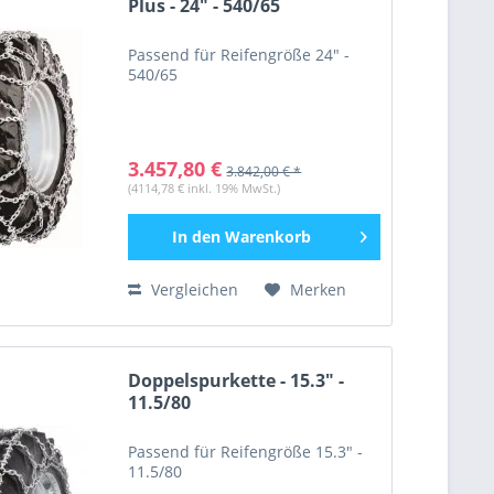
Plus - 24" - 540/65
Passend für Reifengröße 24" -
540/65
3.457,80 €
3.842,00 € *
(4114,78 € inkl. 19% MwSt.)
In den
Warenkorb
Vergleichen
Merken
Doppelspurkette - 15.3" -
11.5/80
Passend für Reifengröße 15.3" -
11.5/80