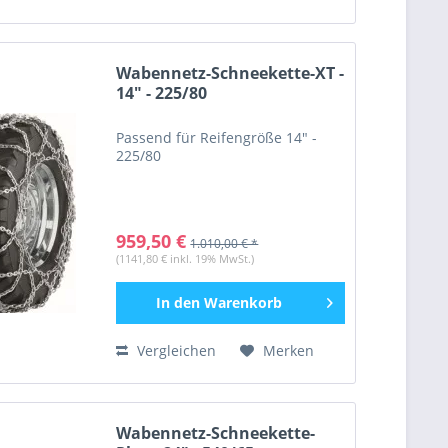
33"
(
3
)
34"
(
58
)
36"
(
8
)
Wabennetz-Schneekette-XT -
38"
(
74
)
14" - 225/80
42"
(
6
)
Passend für Reifengröße 14" -
225/80
959,50 €
1.010,00 € *
(1141,80 € inkl. 19% MwSt.)
In den
Warenkorb
Vergleichen
Merken
Wabennetz-Schneekette-