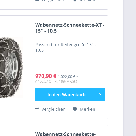
Wabennetz-Schneekette-XT -
15" - 10.5
Passend für Reifengröße 15" -
10.5
970,90 €
1.022,00 € *
(1155,37 € inkl. 19% MwSt.)
In den
Warenkorb
Vergleichen
Merken
Wabennetz-Schneekette-