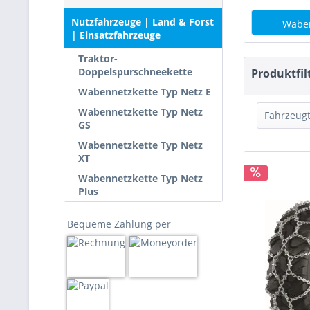
Nutzfahrzeuge | Land & Forst
Waben
| Einsatzfahrzeuge
Traktor-
Doppelspurschneekette
Produktfil
Wabennetzkette Typ Netz E
Wabennetzkette Typ Netz
Fahrzeug
GS
Wabennetzkette Typ Netz
Trak
XT
Land-
Wabennetzkette Typ Netz
Schn
Plus
Ents
Nutz
Bequeme Zahlung per
Sond
Schw