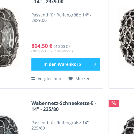
- 14" - 29x9.00
16.9 Industrial
(
4
)
16.9 Nokian TRI
(
3
)
Passend für Reifengröße 14" -
29x9.00
17.5
(
7
)
17.5LR
(
4
)
18
(
3
)
864,50 €
18.00
(
9
)
910,00 € *
(1028,75 € inkl. 19% MwSt.)
18.4
(
15
)
19.5
(
2
)
In den
Warenkorb
20
(
2
)
20.5
(
4
)
Vergleichen
Merken
20.8
(
3
)
23.1
(
3
)
23.5
(
4
)
Wabennetz-Schneekette-E -
24
(
3
)
14" - 225/80
26.5
(
1
)
Passend für Reifengröße 14" -
26.5 DT
(
1
)
225/80
300
(
3
)