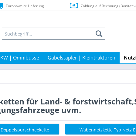
Europaweite Lieferung
Zahlung auf Rechnung (Bonität v
LKW | Omnibusse
Gabelstapler | Kleintraktoren
Nutz
etten für Land- & forstwirtschaf
gungsfahrzeuge uvm.
r-Doppelspurschneekette
Wabennetzkette Typ Netz E