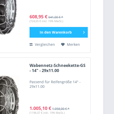
608,95 €
641,00 € *
(724,65 € inkl. 19% MwSt.)
In den
Warenkorb
Vergleichen
Merken
Wabennetz-Schneekette-GS
- 14" - 29x11.00
Passend für Reifengröße 14" -
29x11.00
1.005,10 €
1.058,00 € *
(1196,07 € inkl. 19% MwSt.)