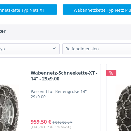
netzkette Typ Netz XT
Wabennetzkette Typ Netz Pl
ter
typ
Reifendimension
toren
(
1231
)
 und Forstwirtschaft
(
1231
)
Wabennetz-Schneekette-XT -
eeräumung
(
1231
)
14" - 29x9.00
6.50
(
1
)
orgung
(
1053
)
7
(
1
)
Passend für Reifengröße 14" -
fahrzeuge
(
321
)
7.00
(
2
)
29x9.00
er- und Nutzfahrzeuge
(
321
)
7.50
(
2
)
erfahrzeuge
(
321
)
8
(
1
)
8.25
(
2
)
959,50 €
1.010,00 € *
8.3
(
2
)
(1141,80 € inkl. 19% MwSt.)