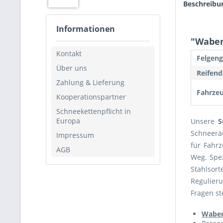
Beschreibu
Informationen
"Waben
Kontakt
Felgeng
Über uns
Reifend
Zahlung & Lieferung
Fahrzeu
Kooperationspartner
Schneekettenpflicht in
Europa
Unsere
S
Schneerä
Impressum
für Fahr
AGB
Weg. Spe
Stahlsor
Regulieru
Fragen st
Waben