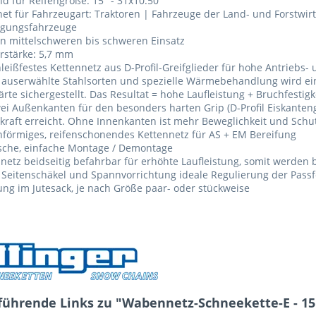
d für Reifengröße: 15" - 31x10.50
et für Fahrzeugart: Traktoren | Fahrzeuge der Land- und Forstwi
rgungsfahrzeuge
n mittelschweren bis schweren Einsatz
rstärke: 5,7 mm
leißfestes Kettennetz aus D-Profil-Greifglieder für hohe Antriebs
auserwählte Stahlsorten und spezielle Wärmebehandlung wird ein
rte sichergestellt. Das Resultat = hohe Laufleistung + Bruchfestigk
ei Außenkanten für den besonders harten Grip (D-Profil Eiskanteng
raft erreicht. Ohne Innenkanten ist mehr Beweglichkeit und Schu
förmiges, reifenschonendes Kettennetz für AS + EM Bereifung
ische, einfache Montage / Demontage
netz beidseitig befahrbar für erhöhte Laufleistung, somit werden 
 Seitenschäkel und Spannvorrichtung ideale Regulierung der Pass
ung im Jutesack, je nach Größe paar- oder stückweise
führende Links zu "Wabennetz-Schneekette-E - 15"