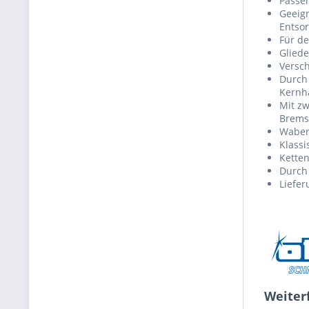
Passen
Geeign
Entso
Für de
Gliede
Versch
Durch 
Kernhä
Mit zw
Bremsk
Waben
Klass
Ketten
Durch
Liefer
Weiter