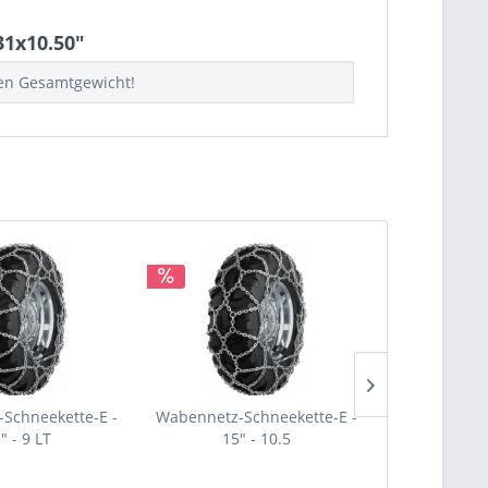
31x10.50"
hen Gesamtgewicht!
Schneekette-E -
Wabennetz-Schneekette-E -
Wabennetz-S
" - 9 LT
15" - 10.5
15"