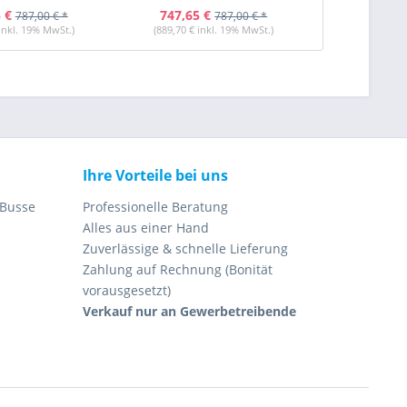
 €
747,65 €
805,60 
787,00 € *
787,00 € *
 inkl. 19% MwSt.)
(889,70 € inkl. 19% MwSt.)
(958,66 € i
Ihre Vorteile bei uns
 Busse
Professionelle Beratung
Alles aus einer Hand
Zuverlässige & schnelle Lieferung
Zahlung auf Rechnung (Bonität
vorausgesetzt)
Verkauf nur an Gewerbetreibende