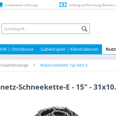
Europaweite Lieferung
Zahlung auf Rechnung (Bonität v
LKW | Omnibusse
Gabelstapler | Kleintraktoren
Nutz
Einsatzfahrzeuge
Wabennetzkette Typ Netz E
etz-Schneekette-E - 15" - 31x10