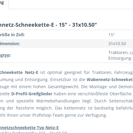
ng
netz-Schneekette-E - 15" - 31x10.50"
röße in Zoll:
15"
imension:
31x10.50
Traktoren, 
gtyp:
Entsorgung
chneekette Netz-E
ist optimal geeignet für Traktoren, Fahrzeug
umung und Entsorgung. Einsetzbar ist die
Wabennetz-Schneeket
zeuge mit einem hohen Gesamtgewicht. Die Montage und Demonta
zielle
D-Profil-Greifglieder
haben eine verschleißfeste Oberfläche
ten und spezielle Wärmebehandlungen liegt. Durch Seitenschä
ng der Passform möglich. Das Kettennetz ist beidseitig befahrba
eht Ihnen unser Profishop-Team gerne zur Verfügung.
netzschneekette Typ Netz-E