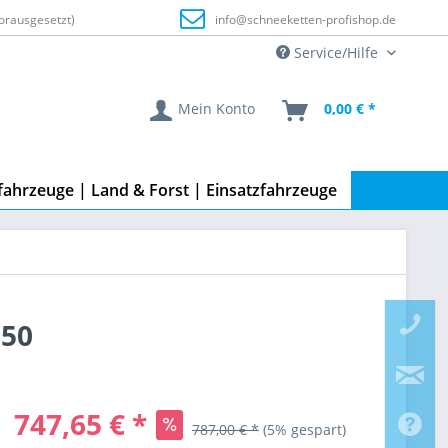
orausgesetzt)
info@schneeketten-profishop.de
Service/Hilfe
Mein Konto
0,00 € *
fahrzeuge | Land & Forst | Einsatzfahrzeuge
.50
747,65 € *
787,00 € *
(5% gespart)