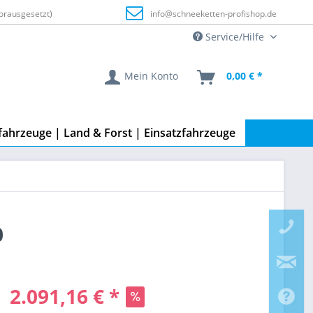
orausgesetzt)
info@schneeketten-profishop.de
Service/Hilfe
Mein Konto
0,00 € *
fahrzeuge | Land & Forst | Einsatzfahrzeuge
0
2.091,16 € *