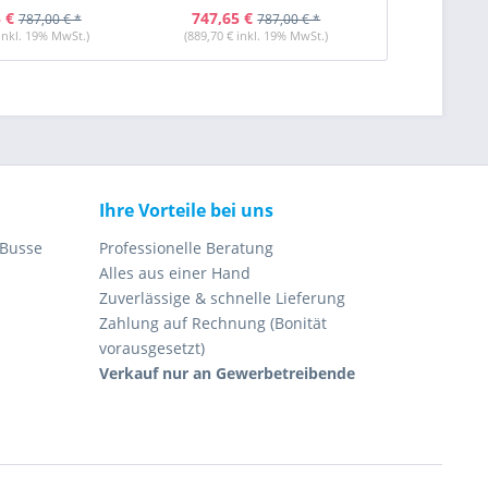
 €
747,65 €
805,60 
787,00 € *
787,00 € *
 inkl. 19% MwSt.)
(889,70 € inkl. 19% MwSt.)
(958,66 € i
Ihre Vorteile bei uns
 Busse
Professionelle Beratung
Alles aus einer Hand
Zuverlässige & schnelle Lieferung
Zahlung auf Rechnung (Bonität
vorausgesetzt)
Verkauf nur an Gewerbetreibende