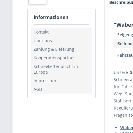
Beschreibu
Informationen
"Waben
Kontakt
Felgeng
Über uns
Reifend
Zahlung & Lieferung
Fahrzeu
Kooperationspartner
Schneekettenpflicht in
Europa
Unsere
S
Schneerä
Impressum
für Fahr
AGB
Weg. Spe
Stahlsor
Regulieru
Fragen st
Waben