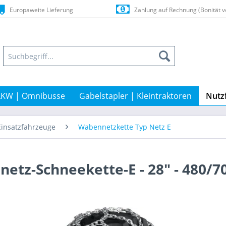
Europaweite Lieferung
Zahlung auf Rechnung (Bonität v
LKW | Omnibusse
Gabelstapler | Kleintraktoren
Nutz
Einsatzfahrzeuge
Wabennetzkette Typ Netz E
etz-Schneekette-E - 28" - 480/7