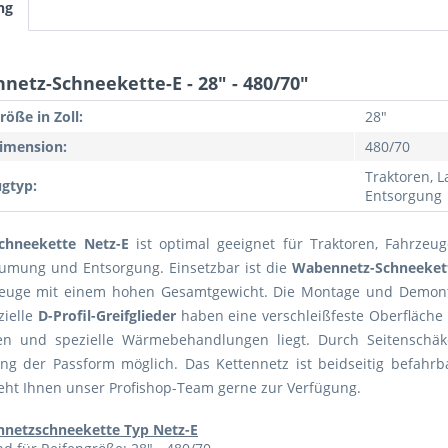
ng
netz-Schneekette-E - 28" - 480/70"
röße in Zoll:
28"
imension:
480/70
Traktoren, 
gtyp:
Entsorgung
chneekette Netz-E
ist optimal geeignet für Traktoren, Fahrzeug
umung und Entsorgung. Einsetzbar ist die
Wabennetz-Schneeket
zeuge mit einem hohen Gesamtgewicht. Die Montage und Demonta
zielle
D-Profil-Greifglieder
haben eine verschleißfeste Oberfläche
ten und spezielle Wärmebehandlungen liegt. Durch Seitenschä
ng der Passform möglich. Das Kettennetz ist beidseitig befahrba
eht Ihnen unser Profishop-Team gerne zur Verfügung.
netzschneekette Typ Netz-E