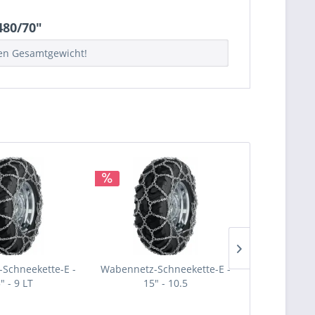
480/70"
hen Gesamtgewicht!
Schneekette-E -
Wabennetz-Schneekette-E -
Wabennetz-S
" - 9 LT
15" - 10.5
15"