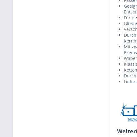
Passen
Geeign
Entso
Für de
Gliede
Versch
Durch 
Kernhä
Mit zw
Bremsk
Waben
Klass
Ketten
Durch
Liefer
Weiter