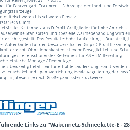
d für Reifengröße: 28" - 480/70
et für Fahrzeugart: Traktoren | Fahrzeuge der Land- und Forstwi
rgungsfahrzeuge
n mittelschweren bis schweren Einsatz
rstärke: 9,0 mm
leißfestes Kettennetz aus D-Profil-Greifglieder für hohe Antriebs
auserwählte Stahlsorten und spezielle Wärmebehandlung wird ein
rte sichergestellt. Das Resultat = hohe Laufleistung + Bruchfestigk
ei Außenkanten für den besonders harten Grip (D-Profil Eiskanteng
raft erreicht. Ohne Innenkanten ist mehr Beweglichkeit und Schu
förmiges, reifenschonendes Kettennetz für AS + EM Bereifung
ische, einfache Montage / Demontage
netz beidseitig befahrbar für erhöhte Laufleistung, somit werden 
 Seitenschäkel und Spannvorrichtung ideale Regulierung der Pass
ung im Jutesack, je nach Größe paar- oder stückweise
führende Links zu "Wabennetz-Schneekette-E - 28"