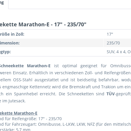
ng
kette Marathon-E - 17" - 235/70"
röße in Zoll:
17"
imension:
235/70
gtyp:
SUV, 4 x 4,
Schneekette Marathon-E
ist optimal geeignet für Omnibus
weren Einsatz. Erhältlich in verschiedenen Zoll- und Reifengrößen.
ellem OSS-Stahl ausgestattet und ist beidseitig befahrbar, wodu
s engmaschige Kettennetz wird die Bremskraft und Trakion um ein
ch ein Spannhebel erreicht. Die Schneeketten sind
TÜV
-geprü
 im Jutesack.
ekette Marathon-E
d für Reifengröße: 17" - 235/70
d für Fahrzeugart: Omnibusse, L-LKW, LKW, NFZ (für den mittelsch
rstärke: 5,7 mm