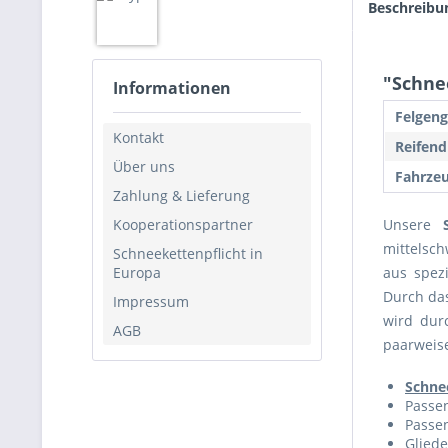
Beschreibu
"Schnee
Informationen
Felgeng
Kontakt
Reifend
Über uns
Fahrzeu
Zahlung & Lieferung
Kooperationspartner
Unsere
mittelsch
Schneekettenpflicht in
Europa
aus spezi
Durch da
Impressum
wird dur
AGB
paarweise
Schne
Passen
Passen
Gliede