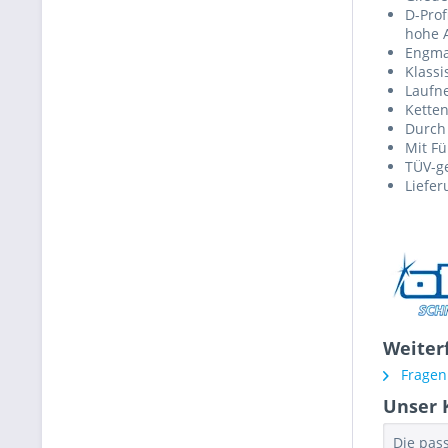
D-Prof
hohe A
Engma
Klass
Laufne
Ketten
Durch
Mit F
TÜV-ge
Liefer
Weiter
Fragen 
Unser 
Die pas