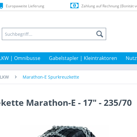
Europaweite Lieferung
Zahlung auf Rechnung (Bonität v
LKW | Omnibusse
Gabelstapler | Kleintraktoren
Nutz
t-LKW
Marathon-E Spurkreuzkette
kette Marathon-E - 17" - 235/70