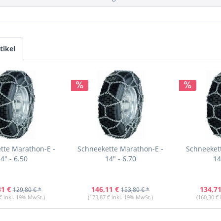
tikel
tte Marathon-E -
Schneekette Marathon-E -
Schneeket
4" - 6.50
14" - 6.70
14
31 €
146,11 €
134,71
129,80 € *
153,80 € *
€ inkl. 19% MwSt.)
(173,87 € inkl. 19% MwSt.)
(160,30 €