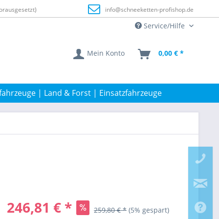
orausgesetzt)
info@schneeketten-profishop.de
Service/Hilfe
Mein Konto
0,00 € *
fahrzeuge | Land & Forst | Einsatzfahrzeuge
246,81 € *
259,80 € *
(5% gespart)