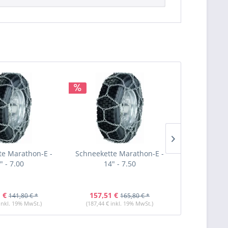
te Marathon-E -
Schneekette Marathon-E -
Schneekette
" - 7.00
14" - 7.50
14" 
 €
157,51 €
123,31 
141,80 € *
165,80 € *
 inkl. 19% MwSt.)
(187,44 € inkl. 19% MwSt.)
(146,74 € i