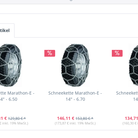
tikel
tte Marathon-E -
Schneekette Marathon-E -
Schneeket
4" - 6.50
14" - 6.70
14
31 €
146,11 €
134,71
129,80 € *
153,80 € *
€ inkl. 19% MwSt.)
(173,87 € inkl. 19% MwSt.)
(160,30 €