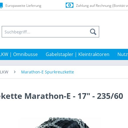
Europaweite Lieferung
Zahlung auf Rechnung (Bonität v
LKW | Omnibusse
Gabelstapler | Kleintraktoren
Nutz
t-LKW
Marathon-E Spurkreuzkette
kette Marathon-E - 17" - 235/60