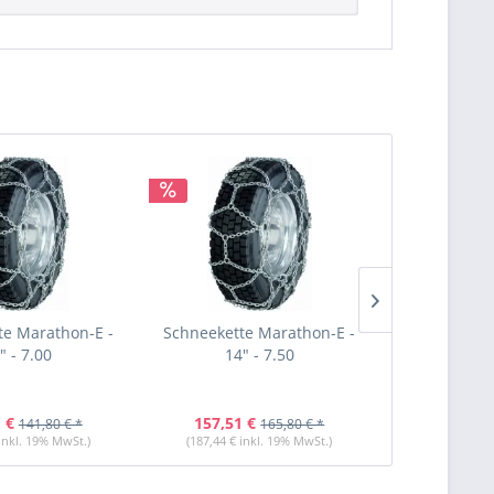
te Marathon-E -
Schneekette Marathon-E -
Schneekette
" - 7.00
14" - 7.50
14" 
 €
157,51 €
123,31 
141,80 € *
165,80 € *
 inkl. 19% MwSt.)
(187,44 € inkl. 19% MwSt.)
(146,74 € i