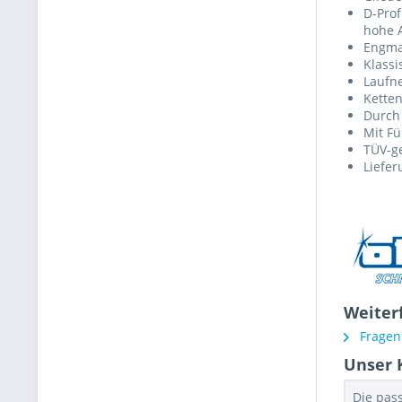
D-Prof
hohe A
Engma
Klass
Laufne
Ketten
Durch
Mit F
TÜV-ge
Liefer
Weiter
Fragen 
Unser 
Die pas