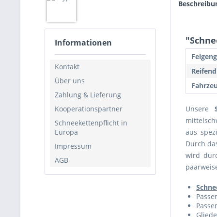
Beschreibu
"Schnee
Informationen
Felgeng
Kontakt
Reifend
Über uns
Fahrzeu
Zahlung & Lieferung
Kooperationspartner
Unsere
mittelsch
Schneekettenpflicht in
Europa
aus spezi
Durch da
Impressum
wird dur
AGB
paarweise
Schne
Passen
Passen
Gliede