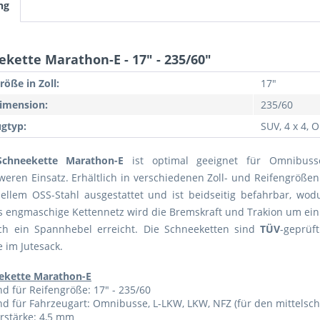
ng
kette Marathon-E - 17" - 235/60"
röße in Zoll:
17"
imension:
235/60
gtyp:
SUV, 4 x 4,
Schneekette Marathon-E
ist optimal geeignet für Omnibus
weren Einsatz. Erhältlich in verschiedenen Zoll- und Reifengrößen.
ellem OSS-Stahl ausgestattet und ist beidseitig befahrbar, wodu
s engmaschige Kettennetz wird die Bremskraft und Trakion um ein
ch ein Spannhebel erreicht. Die Schneeketten sind
TÜV
-geprü
 im Jutesack.
ekette Marathon-E
d für Reifengröße: 17" - 235/60
d für Fahrzeugart: Omnibusse, L-LKW, LKW, NFZ (für den mittelsch
rstärke: 4,5 mm