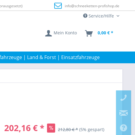
orausgesetzt)
info@schneeketten-profishop.de
Service/Hilfe
Mein Konto
0,00 € *
fahrzeuge | Land & Forst | Einsatzfahrzeuge
202,16 € *
212,80 € *
(5% gespart)