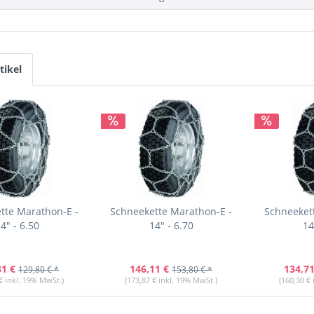
tikel
tte Marathon-E -
Schneekette Marathon-E -
Schneeket
4" - 6.50
14" - 6.70
14
31 €
146,11 €
134,71
129,80 € *
153,80 € *
€ inkl. 19% MwSt.)
(173,87 € inkl. 19% MwSt.)
(160,30 €