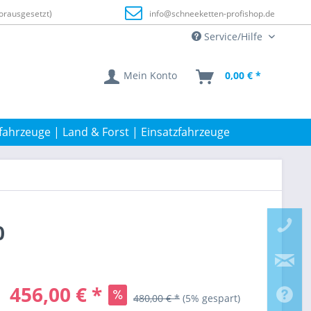
orausgesetzt)
info@schneeketten-profishop.de
Service/Hilfe
Mein Konto
0,00 € *
fahrzeuge | Land & Forst | Einsatzfahrzeuge
0
456,00 € *
480,00 € *
(5% gespart)