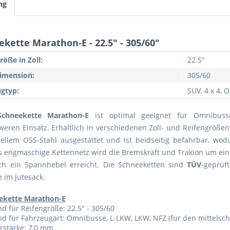
ng
kette Marathon-E - 22.5" - 305/60"
röße in Zoll:
22.5"
imension:
305/60
gtyp:
SUV, 4 x 4,
Schneekette Marathon-E
ist optimal geeignet für Omnibus
weren Einsatz. Erhältlich in verschiedenen Zoll- und Reifengrößen.
ellem OSS-Stahl ausgestattet und ist beidseitig befahrbar, wodu
s engmaschige Kettennetz wird die Bremskraft und Trakion um ein
ch ein Spannhebel erreicht. Die Schneeketten sind
TÜV
-geprü
 im Jutesack.
ekette Marathon-E
d für Reifengröße: 22.5" - 305/60
d für Fahrzeugart: Omnibusse, L-LKW, LKW, NFZ (für den mittelsch
rstärke: 7,0 mm