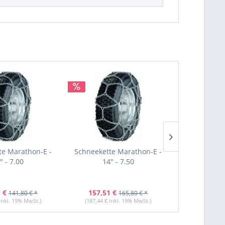
te Marathon-E -
Schneekette Marathon-E -
Schneekette
" - 7.00
14" - 7.50
14" 
 €
157,51 €
123,31 
141,80 € *
165,80 € *
 inkl. 19% MwSt.)
(187,44 € inkl. 19% MwSt.)
(146,74 € i