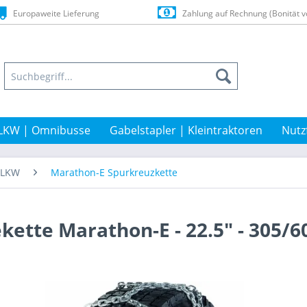
Europaweite Lieferung
Zahlung auf Rechnung (Bonität v
LKW | Omnibusse
Gabelstapler | Kleintraktoren
Nutz
t-LKW
Marathon-E Spurkreuzkette
kette Marathon-E - 22.5" - 305/6