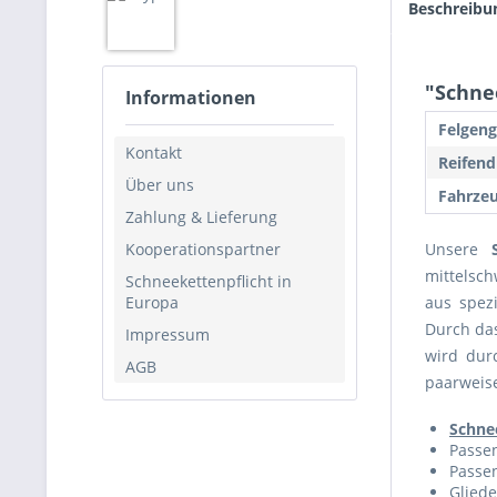
Beschreibu
"Schnee
Informationen
Felgeng
Kontakt
Reifend
Über uns
Fahrzeu
Zahlung & Lieferung
Kooperationspartner
Unsere
mittelsch
Schneekettenpflicht in
Europa
aus spezi
Durch da
Impressum
wird dur
AGB
paarweise
Schne
Passen
Passen
Gliede