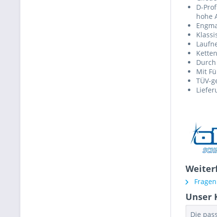
D-Prof
hohe A
Engma
Klass
Laufne
Ketten
Durch
Mit F
TÜV-ge
Liefer
Weiter
Fragen 
Unser 
Die pas