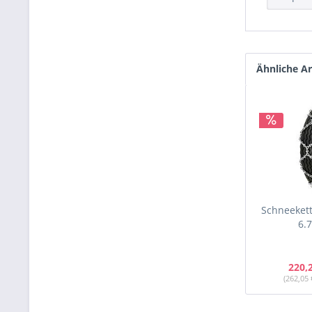
Ähnliche Ar
Schneekett
6.
220,
(262,05 