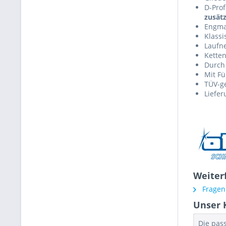
D-Prof
zusätz
Engma
Klass
Laufne
Ketten
Durch
Mit F
TÜV-ge
Liefer
Weiter
Fragen 
Unser 
Die pas