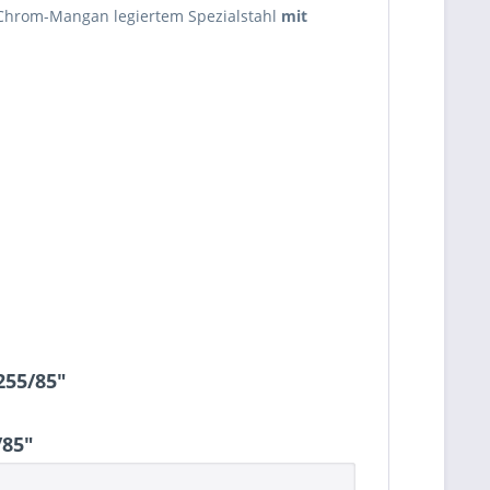
n Chrom-Mangan legiertem Spezialstahl
mit
255/85"
/85"