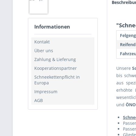
Beschreibu
"Schne
Informationen
Felgeng
Kontakt
Reifend
Über uns
Fahrzeu
Zahlung & Lieferung
Kooperationspartner
Unsere
S
bis schwe
Schneekettenpflicht in
Europa
aus spez
erhöhte 
Impressum
wesentli
AGB
und
ÖNO
Schne
Passen
Passen
Gliede