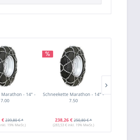
 Marathon - 14" -
Schneekette Marathon - 14" -
Schneekette M
7.00
7.50
18
 €
238,26 €
227,81 
239,80 € *
250,80 € *
 inkl. 19% MwSt.)
(283,53 € inkl. 19% MwSt.)
(271,09 € i