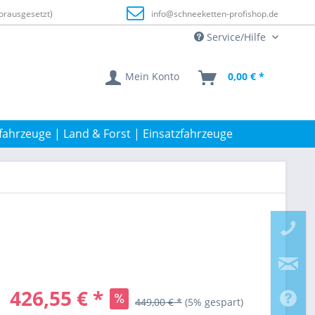
orausgesetzt)
info@schneeketten-profishop.de
Service/Hilfe
Mein Konto
0,00 € *
fahrzeuge | Land & Forst | Einsatzfahrzeuge
426,55 € *
449,00 € *
(5% gespart)