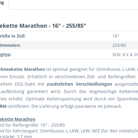
ng
ekette Marathon - 16" - 255/85"
röße in Zoll:
16"
imension:
255/85
gtyp:
SUV, 4 x 4,
chneekette Marathon
ist optimal geeignet für Omnibusse, L-LKW
ren Einsatz. Erhältlich in verschiedenen Zoll- und Reifengrößen.
iellem OSS-Stahl mit
zusätzlichen Verschleißstegen
ausgestatte
Laufleistung garantiert wird. Durch das engmaschige Kettenn
ches erhöht. Optimale Kettenspannung wird durch ein Spannhebe
RM
-zertifiziert. Die Lieferung erfolgt paarweise im Jutesack.
ekette Marathon
d für Reifengröße: 16" - 255/85
d für Fahrzeugart: Omnibusse, L-LKW, LKW, NFZ (für den mittelsc
rstärke: 5,7 mm