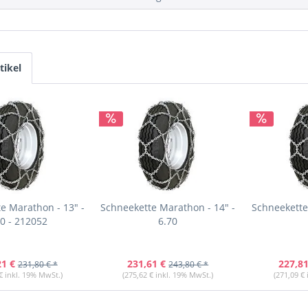
tikel
e Marathon - 13" -
Schneekette Marathon - 14" -
Schneekette
70 - 212052
6.70
21 €
231,61 €
227,81
231,80 € *
243,80 € *
€ inkl. 19% MwSt.)
(275,62 € inkl. 19% MwSt.)
(271,09 €