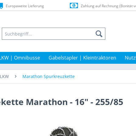
Europaweite Lieferung
Zahlung auf Rechnung (Bonität v
LKW | Omnibusse
Gabelstapler | Kleintraktoren
Nutz
t-LKW
Marathon Spurkreuzkette
kette Marathon - 16" - 255/85