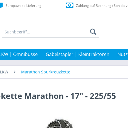
Europaweite Lieferung
Zahlung auf Rechnung (Bonität v
LKW | Omnibusse
Gabelstapler | Kleintraktoren
Nutz
t-LKW
Marathon Spurkreuzkette
kette Marathon - 17" - 225/55