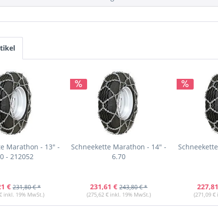
tikel
e Marathon - 13" -
Schneekette Marathon - 14" -
Schneekette
70 - 212052
6.70
21 €
231,61 €
227,81
231,80 € *
243,80 € *
€ inkl. 19% MwSt.)
(275,62 € inkl. 19% MwSt.)
(271,09 €