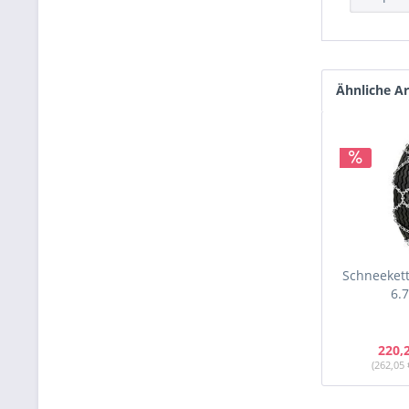
Ähnliche Ar
Schneekett
6.
220,
(262,05 