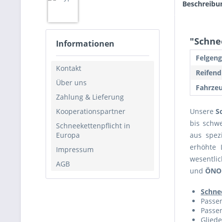
Beschreibu
"Schne
Informationen
Felgeng
Kontakt
Reifend
Über uns
Fahrzeu
Zahlung & Lieferung
Kooperationspartner
Unsere
S
bis schwe
Schneekettenpflicht in
Europa
aus spez
erhöhte 
Impressum
wesentli
AGB
und
ÖNO
Schne
Passen
Passen
Gliede