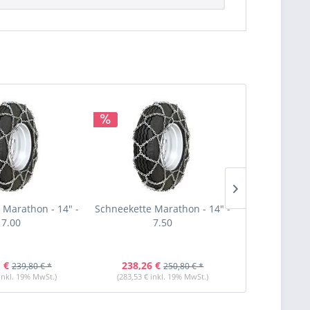
 Marathon - 14" -
Schneekette Marathon - 14" -
Schneekette M
7.00
7.50
18
 €
238,26 €
227,81 
239,80 € *
250,80 € *
 inkl. 19% MwSt.)
(283,53 € inkl. 19% MwSt.)
(271,09 € i