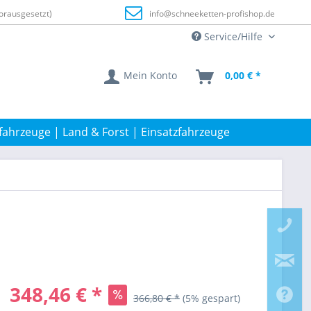
orausgesetzt)
info@schneeketten-profishop.de
Service/Hilfe
Mein Konto
0,00 € *
fahrzeuge | Land & Forst | Einsatzfahrzeuge
348,46 € *
366,80 € *
(5% gespart)