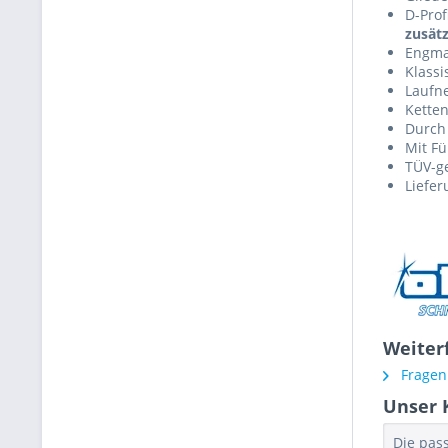
D-Prof
zusätz
Engma
Klass
Laufne
Ketten
Durch
Mit F
TÜV-ge
Liefer
Weiter
Fragen 
Unser 
Die pas