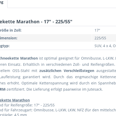
ng
ekette Marathon - 17" - 225/55"
röße in Zoll:
17"
imension:
225/55
gtyp:
SUV, 4 x 4,
chneekette Marathon
ist optimal geeignet für Omnibusse, L-LKW
ren Einsatz. Erhältlich in verschiedenen Zoll- und Reifengrößen.
iellem OSS-Stahl mit
zusätzlichen Verschleißstegen
ausgestatte
Laufleistung garantiert wird. Durch das engmaschige Kettenn
ches erhöht. Optimale Kettenspannung wird durch ein Spannhebe
RM
-zertifiziert. Die Lieferung erfolgt paarweise im Jutesack.
ekette Marathon
d für Reifengröße: 17" - 225/55
d für Fahrzeugart: Omnibusse, L-LKW, LKW, NFZ (für den mittelsc
rstärke: 4,5 mm