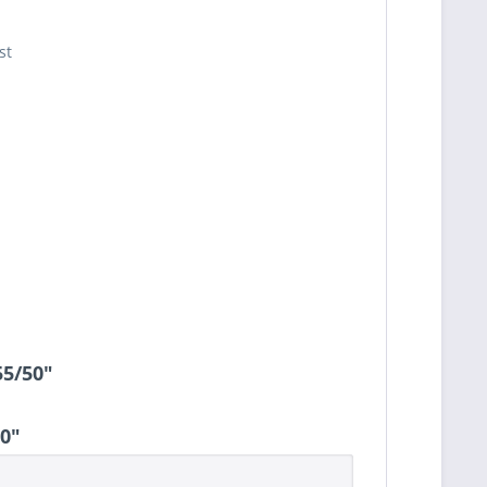
st
55/50"
0"