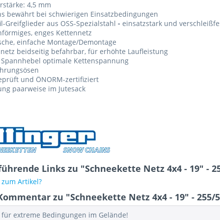
rstärke: 4,5 mm
ns bewährt bei schwierigen Einsatzbedingungen
il-Greifglieder aus OSS-Spezialstahl
-
einsatzstark und verschleißfe
förmiges, enges Kettennetz
ische, einfache Montage/Demontage
netz beidseitig befahrbar, für erhöhte Laufleistung
 Spannhebel optimale Kettenspannung
ührungsösen
eprüft und ÖNORM-zertifiziert
ung paarweise im Jutesack
ührende Links zu "Schneekette Netz 4x4 - 19" - 2
zum Artikel?
Kommentar zu "Schneekette Netz 4x4 - 19" - 255/5
 für extreme Bedingungen im Gelände!