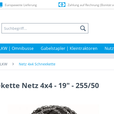
Europaweite Lieferung
Zahlung auf Rechnung (Bonität v
LKW | Omnibusse
Gabelstapler | Kleintraktoren
Nutz
t-LKW
Netz 4x4 Schneekette
kette Netz 4x4 - 19" - 255/50