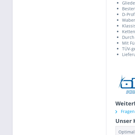
Gliede
Beste
D-Prof
Waben
Klass
Ketten
Durch
Mit F
TÜV-g
Liefer
Weiterf
Fragen 
Unser 
Optimal