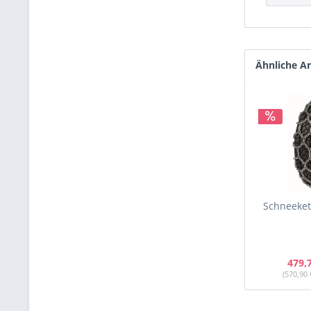
Ähnliche Ar
Schneekett
479,
(570,90 