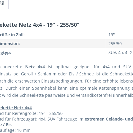
ng
kette Netz 4x4 - 19" - 255/50"
röße in Zoll:
19"
imension:
255/50
gtyp:
SUV, 4 x 4,
Schneekette
Netz 4x4
ist optimal geeignet für 4x4 und SUV 
nsatz bei Geröll / Schlamm oder Eis / Schnee ist die Schneekett
rch die erschwerten Einsatzbedingungen. Für eine erhöhte lebens
tz. Durch einen Spannhebel kann eine optimale Kettenspnnung
ert wird die Schneekette paarweise und versandkostenfrei (innerhalb
ekette Netz 4x4
d für Reifengröße: 19" - 255/50
d für Fahrzeugart: 4x4, SUV Fahrzeuge im
extremen Gelände- und 
 / Eis
nauflage: 16 mm