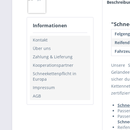
Beschreibu
"Schnee
Informationen
Felgeng
Kontakt
Reifend
Über uns
Fahrzeu
Zahlung & Lieferung
Kooperationspartner
Unsere 
Geländeei
Schneekettenpflicht in
Europa
sicher du
Kettenne
Impressum
zertifizi
AGB
Schne
Passen
Passen
Schnee
Reife