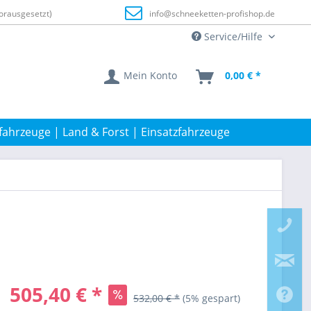
orausgesetzt)
info@schneeketten-profishop.de
Service/Hilfe
Mein Konto
0,00 € *
fahrzeuge | Land & Forst | Einsatzfahrzeuge
505,40 € *
532,00 € *
(5% gespart)