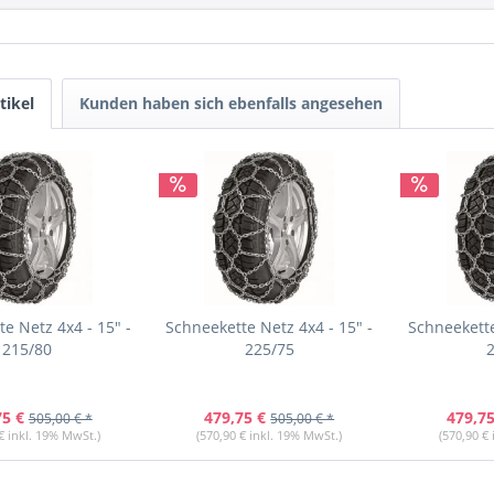
tikel
Kunden haben sich ebenfalls angesehen
e Netz 4x4 - 15" -
Schneekette Netz 4x4 - 15" -
Schneekette
215/80
225/75
75 €
479,75 €
479,75
505,00 € *
505,00 € *
€ inkl. 19% MwSt.)
(570,90 € inkl. 19% MwSt.)
(570,90 €