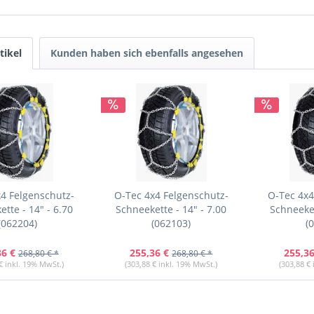
tikel
Kunden haben sich ebenfalls angesehen
4 Felgenschutz-
O-Tec 4x4 Felgenschutz-
O-Tec 4x4
tte - 14" - 6.70
Schneekette - 14" - 7.00
Schneeket
(062204)
(062103)
(
36 €
255,36 €
255,36
268,80 € *
268,80 € *
€ inkl. 19% MwSt.)
(303,88 € inkl. 19% MwSt.)
(303,88 €