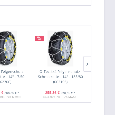
 Felgenschutz-
O-Tec 4x4 Felgenschutz-
O-Tec 4x4 
te - 14" - 7.50
Schneekette - 14" - 185/80
Schneekette
062306)
(062103)
(06
 €
255,36 €
255,36 
268,80 € *
268,80 € *
 inkl. 19% MwSt.)
(303,88 € inkl. 19% MwSt.)
(303,88 € i