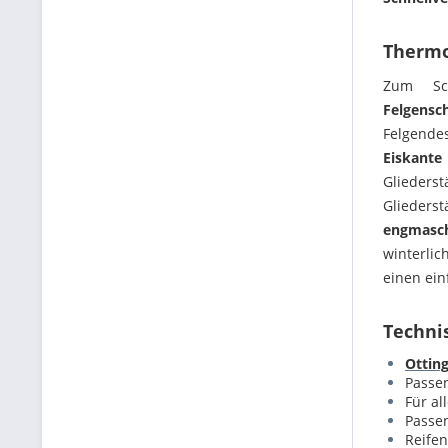
Thermo
Zum S
Felgensc
Felgende
Eiskante
Glieders
Glieders
engmasch
winterli
einen ei
Technis
Otting
Passen
Für al
Passen
Reife