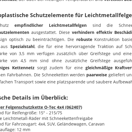
plastische Schutzelemente für Leichtmetallfelg
chutz
empfindlicher Leichtmetallfelgen
sind die Schne
hutzelementen
ausgestattet. Diese
verhindern effektiv Beschäd
sign optisch zu beeinträchtigen. Die
robuste
Konstruktion basi
aus
Spezialstahl
, die für eine hervorragende Traktion auf S
tärke von 3,5 mm verfügen zusätzlich über Greifstege und ein
tärke von 4,5 mm sind ohne zusätzliche Greifstege ausgefü
iges Kettennetz
sorgt zudem für eine
gleichmäßige Kraftver
chen Fahrbahnen. Die Schneeketten werden
paarweise
geliefert un
nfachen Transport sowie eine platzsparende und saubere Aufbewa
che Details im Überblick:
er Felgenschutzkette O-Tec 4x4 (062407)
d für Reifengröße: 15" - 215
/75
le Leichtmetall-Räder mit Schneekettenfreigabe
d für Fahrzeugart: 4x4, SUV, Geländewagen, Caravan
nauflage: 12 mm