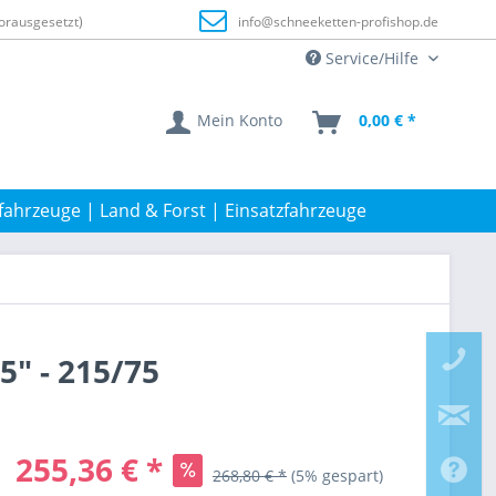
orausgesetzt)
info@schneeketten-profishop.de
Service/Hilfe
Mein Konto
0,00 € *
fahrzeuge | Land & Forst | Einsatzfahrzeuge
5" - 215/75
255,36 € *
268,80 € *
(5% gespart)