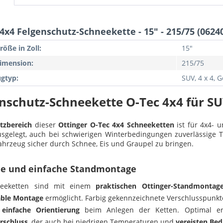
4x4 Felgenschutz-Schneekette - 15" - 215/75 (0624
röße in Zoll:
15"
imension:
215/75
gtyp:
SUV, 4 x 4,
nschutz-Schneekette O-Tec 4x4 für 
atzbereich
dieser
Ottinger
O-Tec 4x4 Schneeketten
ist für 4x4- 
sgelegt, auch bei schwierigen Winterbedingungen zuverlässige Tr
ahrzeug sicher durch Schnee, Eis und Graupel zu bringen.
le und einfache Standmontage
neeketten sind mit einem
praktischen Ottinger-Standmontag
ble Montage
ermöglicht. Farbig gekennzeichnete Verschlusspunk
e
einfache Orientierung
beim Anlegen der Ketten. Optimal e
rschluss
, der auch bei niedrigen Temperaturen und
vereisten Bed