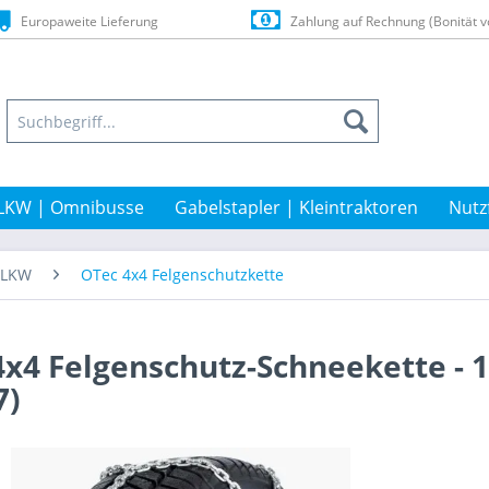
Europaweite Lieferung
Zahlung auf Rechnung (Bonität v
LKW | Omnibusse
Gabelstapler | Kleintraktoren
Nutz
t-LKW
OTec 4x4 Felgenschutzkette
4x4 Felgenschutz-Schneekette - 1
7)