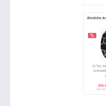
Ähnliche Ar
O-Tec 4x
Schneeke
255,
(303,88 