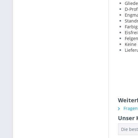
Gliede
D-Prof
Engma
Stand
Farbi
Eisfre
Felgen
Keine 
Liefer
Weiterf
Fragen 
Unser 
Die bes