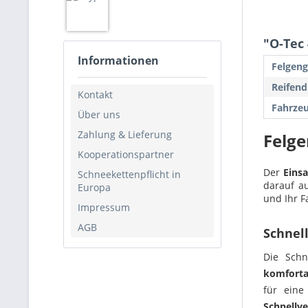
"O-Tec 
Informationen
Felgeng
Reifend
Kontakt
Fahrzeu
Über uns
Zahlung & Lieferung
Felge
Kooperationspartner
Der
Eins
Schneekettenpflicht in
darauf au
Europa
und Ihr F
Impressum
AGB
Schnel
Die Sch
komforta
für ein
Schnellve