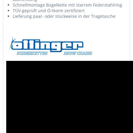
Schnellmontage Bügelkette mit starrem Federstahlring
TÜV-geprüft und Ö-Norm zertifiziert
Lieferung paar- oder stückweise in der Tragetasche