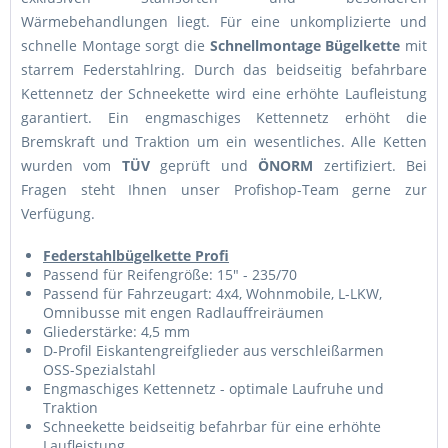
Wärmebehandlungen liegt. Für eine unkomplizierte und
schnelle Montage sorgt die
Schnellmontage Bügelkette
mit
starrem Federstahlring. Durch das beidseitig befahrbare
Kettennetz der Schneekette wird eine erhöhte Laufleistung
garantiert. Ein engmaschiges Kettennetz erhöht die
Bremskraft und Traktion um ein wesentliches. Alle Ketten
wurden vom
TÜV
geprüft und
ÖNORM
zertifiziert. Bei
Fragen steht Ihnen unser Profishop-Team gerne zur
Verfügung.
Federstahlbügelkette Profi
Passend für Reifengröße: 15" - 235/70
Passend für Fahrzeugart: 4x4, Wohnmobile, L-LKW,
Omnibusse mit engen Radlauffreiräumen
Gliederstärke: 4,5 mm
D-Profil Eiskantengreifglieder aus verschleißarmen
OSS-Spezialstahl
Engmaschiges Kettennetz - optimale Laufruhe und
Traktion
Schneekette beidseitig befahrbar für eine erhöhte
Laufleistung