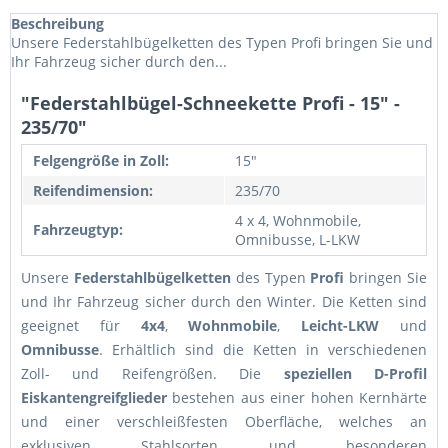
Beschreibung
Unsere Federstahlbügelketten des Typen Profi bringen Sie und
Ihr Fahrzeug sicher durch den...
"Federstahlbügel-Schneekette Profi - 15" -
235/70"
Felgengröße in Zoll:
15"
Reifendimension:
235/70
4 x 4, Wohnmobile,
Fahrzeugtyp:
Omnibusse, L-LKW
Unsere
Federstahlbügelketten
des Typen
Profi
bringen Sie
und Ihr Fahrzeug sicher durch den Winter. Die Ketten sind
geeignet für
4x4
,
Wohnmobile
,
Leicht-LKW
und
Omnibusse
. Erhältlich sind die Ketten in verschiedenen
Zoll- und Reifengrößen. Die
speziellen D-Profil
Eiskantengreifglieder
bestehen aus einer hohen Kernhärte
und einer verschleißfesten Oberfläche, welches an
exklusiven Stahlsorten und besonderen