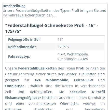
Beschreibung
Unsere Federstahlbügelketten des Typen Profi bringen Sie und
Ihr Fahrzeug sicher durch den...
"Federstahlbügel-Schneekette Profi - 16" -
175/75"
Felgengröße in Zoll:
16"
Reifendimension:
175/75
4 x 4, Wohnmobile,
Fahrzeugtyp:
Omnibusse, L-LKW
Unsere
Federstahlbügelketten
des Typen
Profi
bringen Sie
und Ihr Fahrzeug sicher durch den Winter. Die Ketten sind
geeignet für
4x4
,
Wohnmobile
,
Leicht-LKW
und
Omnibusse
. Erhältlich sind die Ketten in verschiedenen
Zoll- und Reifengrößen. Die
speziellen D-Profil
Eiskantengreifglieder
bestehen aus einer hohen Kernhärte
und einer verschleißfesten Oberfläche, welches an
exklusiven Stahlsorten und besonderen