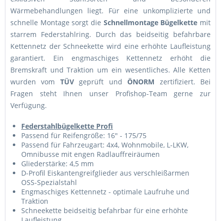
Wärmebehandlungen liegt. Für eine unkomplizierte und
schnelle Montage sorgt die
Schnellmontage Bügelkette
mit
starrem Federstahlring. Durch das beidseitig befahrbare
Kettennetz der Schneekette wird eine erhöhte Laufleistung
garantiert. Ein engmaschiges Kettennetz erhöht die
Bremskraft und Traktion um ein wesentliches. Alle Ketten
wurden vom
TÜV
geprüft und
ÖNORM
zertifiziert. Bei
Fragen steht Ihnen unser Profishop-Team gerne zur
Verfügung.
Federstahlbügelkette Profi
Passend für Reifengröße: 16" - 175/75
Passend für Fahrzeugart: 4x4, Wohnmobile, L-LKW,
Omnibusse mit engen Radlauffreiräumen
Gliederstärke: 4,5 mm
D-Profil Eiskantengreifglieder aus verschleißarmen
OSS-Spezialstahl
Engmaschiges Kettennetz - optimale Laufruhe und
Traktion
Schneekette beidseitig befahrbar für eine erhöhte
Laufleistung