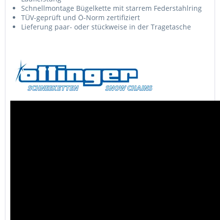
Schnellmontage Bügelkette mit starrem Federstahlring
TÜV-geprüft und Ö-Norm zertifiziert
Lieferung paar- oder stückweise in der Tragetasche