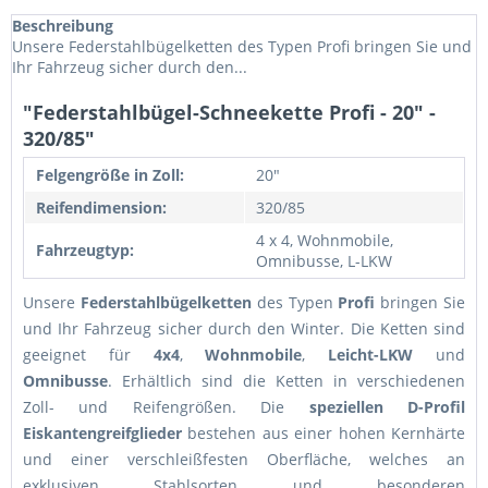
Beschreibung
Unsere Federstahlbügelketten des Typen Profi bringen Sie und
Ihr Fahrzeug sicher durch den...
"Federstahlbügel-Schneekette Profi - 20" -
320/85"
Felgengröße in Zoll:
20"
Reifendimension:
320/85
4 x 4, Wohnmobile,
Fahrzeugtyp:
Omnibusse, L-LKW
Unsere
Federstahlbügelketten
des Typen
Profi
bringen Sie
und Ihr Fahrzeug sicher durch den Winter. Die Ketten sind
geeignet für
4x4
,
Wohnmobile
,
Leicht-LKW
und
Omnibusse
. Erhältlich sind die Ketten in verschiedenen
Zoll- und Reifengrößen. Die
speziellen D-Profil
Eiskantengreifglieder
bestehen aus einer hohen Kernhärte
und einer verschleißfesten Oberfläche, welches an
exklusiven Stahlsorten und besonderen