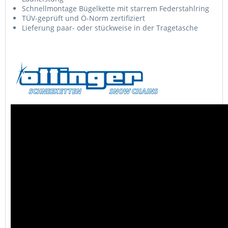
Schnellmontage Bügelkette mit starrem Federstahlring
TÜV-geprüft und Ö-Norm zertifiziert
Lieferung paar- oder stückweise in der Tragetasche