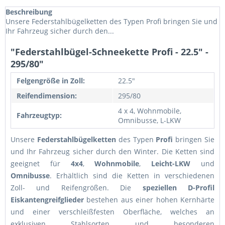
Beschreibung
Unsere Federstahlbügelketten des Typen Profi bringen Sie und
Ihr Fahrzeug sicher durch den...
"Federstahlbügel-Schneekette Profi - 22.5" -
295/80"
Felgengröße in Zoll:
22.5"
Reifendimension:
295/80
4 x 4, Wohnmobile,
Fahrzeugtyp:
Omnibusse, L-LKW
Unsere
Federstahlbügelketten
des Typen
Profi
bringen Sie
und Ihr Fahrzeug sicher durch den Winter. Die Ketten sind
geeignet für
4x4
,
Wohnmobile
,
Leicht-LKW
und
Omnibusse
. Erhältlich sind die Ketten in verschiedenen
Zoll- und Reifengrößen. Die
speziellen D-Profil
Eiskantengreifglieder
bestehen aus einer hohen Kernhärte
und einer verschleißfesten Oberfläche, welches an
exklusiven Stahlsorten und besonderen