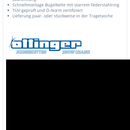
Schnellmontage Bügelkette mit starrem Federstahlring
TÜV-geprüft und Ö-Norm zertifiziert
Lieferung paar- oder stückweise in der Tragetasche