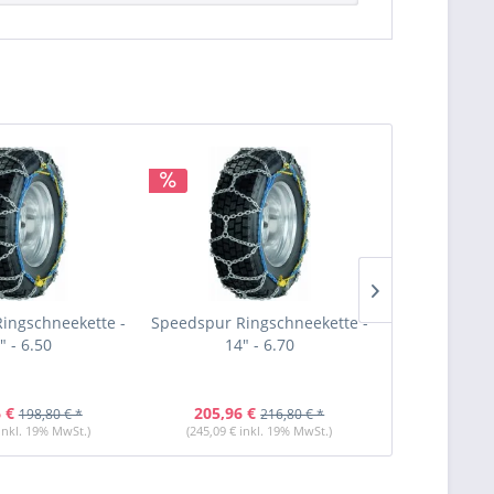
ingschneekette -
Speedspur Ringschneekette -
Speedspur Ri
" - 6.50
14" - 6.70
14"
 €
205,96 €
203,11 
198,80 € *
216,80 € *
 inkl. 19% MwSt.)
(245,09 € inkl. 19% MwSt.)
(241,70 € i