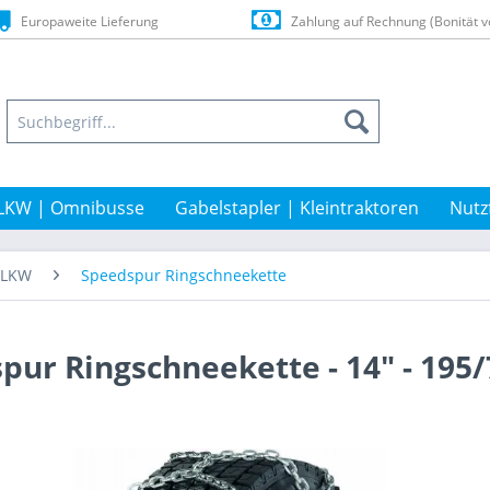
Europaweite Lieferung
Zahlung auf Rechnung (Bonität v
LKW | Omnibusse
Gabelstapler | Kleintraktoren
Nutz
t-LKW
Speedspur Ringschneekette
pur Ringschneekette - 14" - 195/