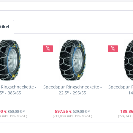
tikel
Ringschneekette -
Speedspur Ringschneekette -
Speedspur R
5" - 385/65
22.5" - 295/55
14
00 €
597,55 €
188,86
860,00 € *
629,00 € *
€ inkl. 19% MwSt.)
(711,08 € inkl. 19% MwSt.)
(224,74 €