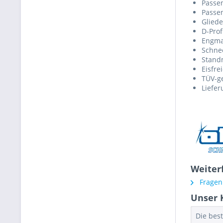
Passen
Passen
Gliede
D-Prof
Engmas
Schnee
Stand
Eisfre
TÜV-ge
Liefer
Weiter
Fragen 
Unser 
Die bes