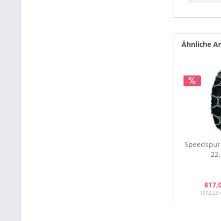
Ähnliche Ar
Speedspur 
22.
817,
(972,23 