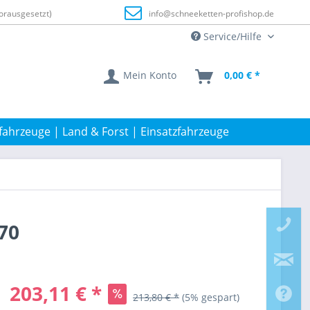
orausgesetzt)
info@schneeketten-profishop.de
Service/Hilfe
Mein Konto
0,00 € *
fahrzeuge | Land & Forst | Einsatzfahrzeuge
70
203,11 € *
213,80 € *
(5% gespart)