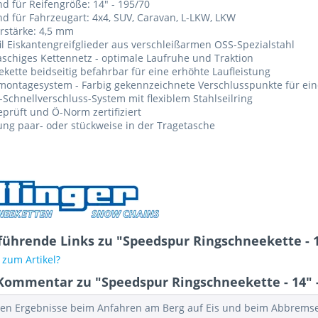
d für Reifengröße: 14" - 195/70
d für Fahrzeugart: 4x4, SUV, Caravan, L-LKW, LKW
rstärke: 4,5 mm
il Eiskantengreifglieder aus verschleißarmen OSS-Spezialstahl
chiges Kettennetz - optimale Laufruhe und Traktion
kette beidseitig befahrbar für eine erhöhte Laufleistung
montagesystem - Farbig gekennzeichnete Verschlusspunkte für ei
i-Schnellverschluss-System mit flexiblem Stahlseilring
prüft und Ö-Norm zertifiziert
ung paar- oder stückweise in der Tragetasche
führende Links zu "Speedspur Ringschneekette - 1
zum Artikel?
Kommentar zu "Speedspur Ringschneekette - 14" -
ten Ergebnisse beim Anfahren am Berg auf Eis und beim Abbrems