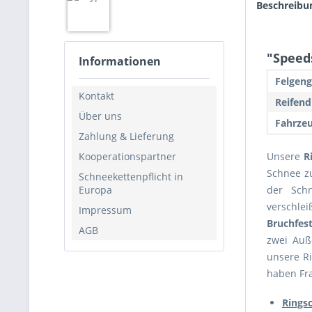
Beschreibu
"Speeds
Informationen
Felgeng
Kontakt
Reifend
Über uns
Fahrzeu
Zahlung & Lieferung
Kooperationspartner
Unsere
R
Schnee zu
Schneekettenpflicht in
Europa
der Schn
verschlei
Impressum
Bruchfest
AGB
zwei Auß
unsere R
haben Fra
Rings