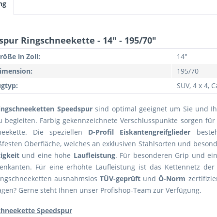
ng
pur Ringschneekette - 14" - 195/70"
röße in Zoll:
14"
imension:
195/70
gtyp:
SUV, 4 x 4, 
ingschneeketten Speedspur
sind optimal geeignet um Sie und Ihr
 begleiten. Farbig gekennzeichnete Verschlusspunkte sorgen für
eekette. Die speziellen
D-Profil Eiskantengreifglieder
besteh
ßfesten Oberfläche, welches an exklusiven Stahlsorten und beson
igkeit
und eine hohe
Laufleistung
. Für besonderen Grip und ein
enkanten. Für eine erhöhte Laufleistung ist das Kettennetz der 
ingschneeketten ausnahmslos
TÜV-geprüft
und
Ö-Norm
zertifizi
gen? Gerne steht Ihnen unser Profishop-Team zur Verfügung.
chneekette Speedspur