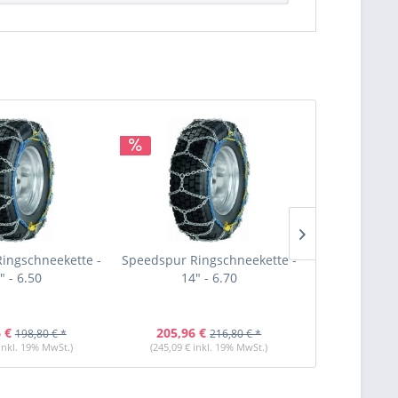
ingschneekette -
Speedspur Ringschneekette -
Speedspur Ri
" - 6.50
14" - 6.70
14"
 €
205,96 €
203,11 
198,80 € *
216,80 € *
 inkl. 19% MwSt.)
(245,09 € inkl. 19% MwSt.)
(241,70 € i