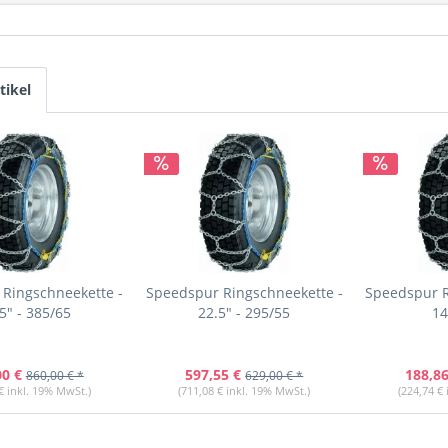
tikel
Ringschneekette -
Speedspur Ringschneekette -
Speedspur R
5" - 385/65
22.5" - 295/55
14
00 €
597,55 €
188,86
860,00 € *
629,00 € *
€ inkl. 19% MwSt.)
(711,08 € inkl. 19% MwSt.)
(224,74 €