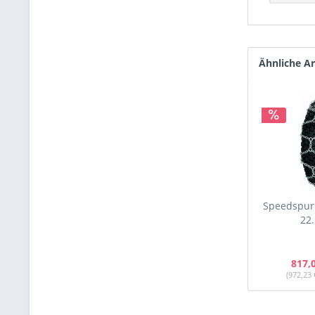
Ähnliche Ar
Speedspur 
22.
817,
(972,23 