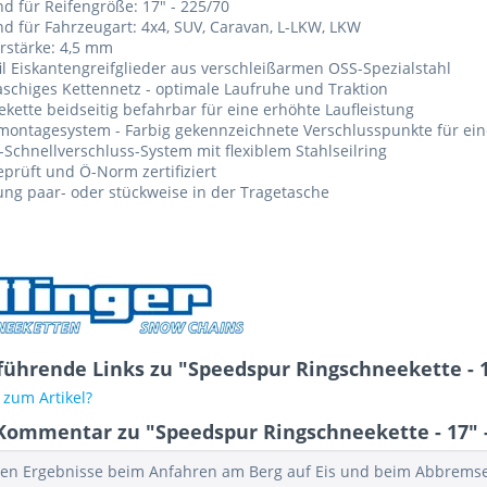
d für Reifengröße: 17" - 225/70
d für Fahrzeugart: 4x4, SUV, Caravan, L-LKW, LKW
rstärke: 4,5 mm
il Eiskantengreifglieder aus verschleißarmen OSS-Spezialstahl
chiges Kettennetz - optimale Laufruhe und Traktion
kette beidseitig befahrbar für eine erhöhte Laufleistung
montagesystem - Farbig gekennzeichnete Verschlusspunkte für ei
i-Schnellverschluss-System mit flexiblem Stahlseilring
prüft und Ö-Norm zertifiziert
ung paar- oder stückweise in der Tragetasche
führende Links zu "Speedspur Ringschneekette - 1
zum Artikel?
Kommentar zu "Speedspur Ringschneekette - 17" -
ten Ergebnisse beim Anfahren am Berg auf Eis und beim Abbrems