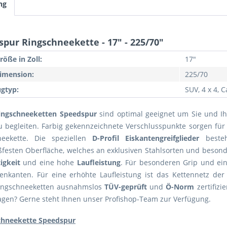
ng
pur Ringschneekette - 17" - 225/70"
röße in Zoll:
17"
imension:
225/70
gtyp:
SUV, 4 x 4, 
ingschneeketten Speedspur
sind optimal geeignet um Sie und Ihr
 begleiten. Farbig gekennzeichnete Verschlusspunkte sorgen für
eekette. Die speziellen
D-Profil Eiskantengreifglieder
besteh
ßfesten Oberfläche, welches an exklusiven Stahlsorten und beson
igkeit
und eine hohe
Laufleistung
. Für besonderen Grip und ein
enkanten. Für eine erhöhte Laufleistung ist das Kettennetz der 
ingschneeketten ausnahmslos
TÜV-geprüft
und
Ö-Norm
zertifizi
gen? Gerne steht Ihnen unser Profishop-Team zur Verfügung.
chneekette Speedspur