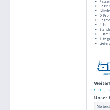
Passen
Passen
Gliede
D-Prof
Engmas
Schnee
Stand
Eisfre
TÜV-ge
Liefer
Weiter
Fragen 
Unser 
Die bes