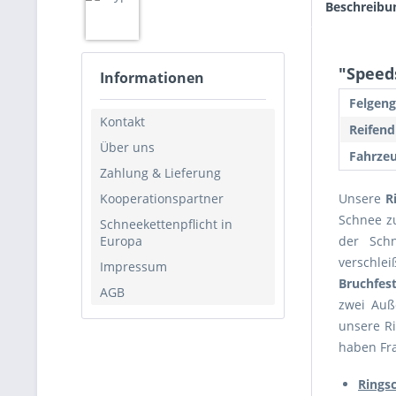
Beschreibu
"Speeds
Informationen
Felgeng
Kontakt
Reifend
Über uns
Fahrzeu
Zahlung & Lieferung
Kooperationspartner
Unsere
R
Schnee zu
Schneekettenpflicht in
Europa
der Schn
verschlei
Impressum
Bruchfest
AGB
zwei Auß
unsere R
haben Fra
Rings