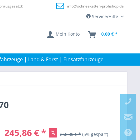
orausgesetzt)
info@schneeketten-profishop.de
Service/Hilfe
Mein Konto
0,00 € *
fahrzeuge | Land & Forst | Einsatzfahrzeuge
70
245,86 € *
258,80 € *
(5% gespart)