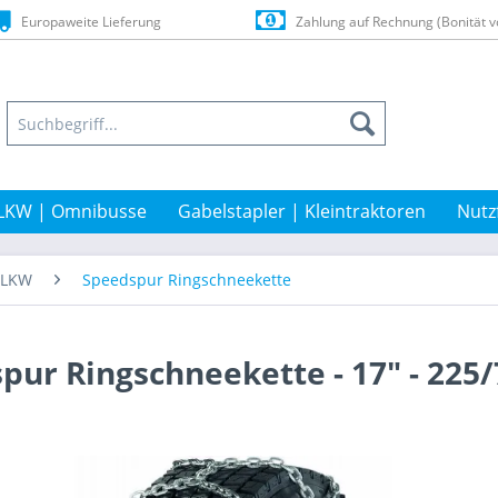
Europaweite Lieferung
Zahlung auf Rechnung (Bonität v
LKW | Omnibusse
Gabelstapler | Kleintraktoren
Nutz
t-LKW
Speedspur Ringschneekette
pur Ringschneekette - 17" - 225/