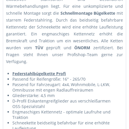
Wärmebehandlungen liegt. Für eine unkomplizierte und
schnelle Montage sorgt die
Schnellmontage Bügelkette
mit
starrem Federstahlring. Durch das beidseitig befahrbare
Kettennetz der Schneekette wird eine erhöhte Laufleistung
garantiert. Ein engmaschiges Kettennetz erhöht die
Bremskraft und Traktion um ein wesentliches. Alle Ketten
wurden vom
TÜV
geprüft und
ÖNORM
zertifiziert. Bei
Fragen steht Ihnen unser Profishop-Team gerne zur
Verfügung.
Federstahlbügelkette Profi
Passend für Reifengröße: 16" - 265/70
Passend für Fahrzeugart: 4x4, Wohnmobile, L-LKW,
Omnibusse mit engen Radlauffreiräumen
Gliederstärke: 4,5 mm
D-Profil Eiskantengreifglieder aus verschleißarmen
OSS-Spezialstahl
Engmaschiges Kettennetz - optimale Laufruhe und
Traktion
Schneekette beidseitig befahrbar für eine erhöhte
Laufleistung