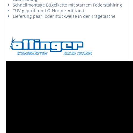
Schnellmontage Bügelkette mit starrem Federstahlring
TÜV-geprüft und Ö-Norm zertifiziert
Lieferung paar- oder stückweise in der Tragetasche