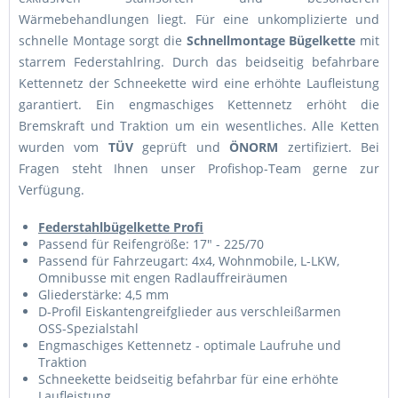
Wärmebehandlungen liegt. Für eine unkomplizierte und
schnelle Montage sorgt die
Schnellmontage Bügelkette
mit
starrem Federstahlring. Durch das beidseitig befahrbare
Kettennetz der Schneekette wird eine erhöhte Laufleistung
garantiert. Ein engmaschiges Kettennetz erhöht die
Bremskraft und Traktion um ein wesentliches. Alle Ketten
wurden vom
TÜV
geprüft und
ÖNORM
zertifiziert. Bei
Fragen steht Ihnen unser Profishop-Team gerne zur
Verfügung.
Federstahlbügelkette Profi
Passend für Reifengröße: 17" - 225/70
Passend für Fahrzeugart: 4x4, Wohnmobile, L-LKW,
Omnibusse mit engen Radlauffreiräumen
Gliederstärke: 4,5 mm
D-Profil Eiskantengreifglieder aus verschleißarmen
OSS-Spezialstahl
Engmaschiges Kettennetz - optimale Laufruhe und
Traktion
Schneekette beidseitig befahrbar für eine erhöhte
Laufleistung