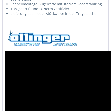
Schnellmontage Bügelkette mit starrem Federstahlring
TÜV-geprüft und Ö-Norm zertifiziert
Lieferung paar- oder stückweise in der Tragetasche