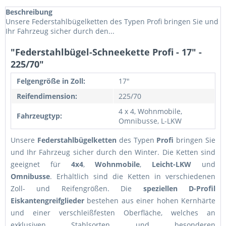
Beschreibung
Unsere Federstahlbügelketten des Typen Profi bringen Sie und
Ihr Fahrzeug sicher durch den...
"Federstahlbügel-Schneekette Profi - 17" -
225/70"
Felgengröße in Zoll:
17"
Reifendimension:
225/70
4 x 4, Wohnmobile,
Fahrzeugtyp:
Omnibusse, L-LKW
Unsere
Federstahlbügelketten
des Typen
Profi
bringen Sie
und Ihr Fahrzeug sicher durch den Winter. Die Ketten sind
geeignet für
4x4
,
Wohnmobile
,
Leicht-LKW
und
Omnibusse
. Erhältlich sind die Ketten in verschiedenen
Zoll- und Reifengrößen. Die
speziellen D-Profil
Eiskantengreifglieder
bestehen aus einer hohen Kernhärte
und einer verschleißfesten Oberfläche, welches an
exklusiven Stahlsorten und besonderen